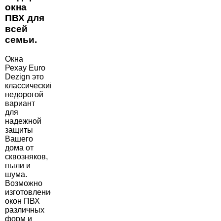
окна
ПВХ для
всей
семьи.
Окна
Рехау Euro
Dezign это
классический
недорогой
вариант
для
надежной
защиты
Вашего
дома от
сквозняков,
пыли и
шума.
Возможно
изготовление
окон ПВХ
различных
форм и