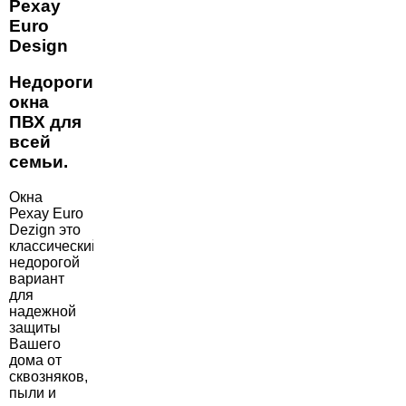
Рехау
Euro
Design
Недорогие
окна
ПВХ для
всей
семьи.
Окна
Рехау Euro
Dezign это
классический
недорогой
вариант
для
надежной
защиты
Вашего
дома от
сквозняков,
пыли и