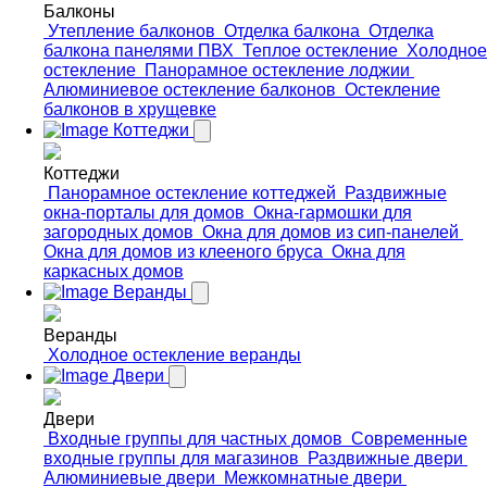
Балконы
Утепление балконов
Отделка балкона
Отделка
балкона панелями ПВХ
Теплое остекление
Холодное
остекление
Панорамное остекление лоджии
Алюминиевое остекление балконов
Остекление
балконов в хрущевке
Коттеджи
Коттеджи
Панорамное остекление коттеджей
Раздвижные
окна-порталы для домов
Окна-гармошки для
загородных домов
Окна для домов из сип-панелей
Окна для домов из клееного бруса
Окна для
каркасных домов
Веранды
Веранды
Холодное остекление веранды
Двери
Двери
Входные группы для частных домов
Современные
входные группы для магазинов
Раздвижные двери
Алюминиевые двери
Межкомнатные двери