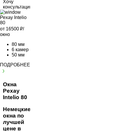
Хочу
консультацию
Рехау Intelio
80
от 16500
₽/
окно
80 мм
6 камер
50 мм
ПОДРОБНЕЕ
Окна
Рехау
Intelio 80
Немецкие
окна по
лучшей
цене в