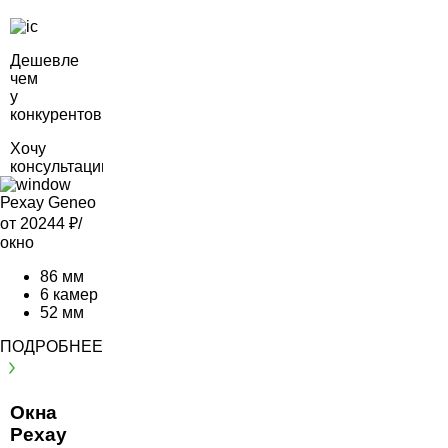
Дешевле
чем
у
конкурентов
Хочу
консультацию
Рехау Geneo
от 20244
₽/
окно
86 мм
6 камер
52 мм
ПОДРОБНЕЕ
Окна
Рехау