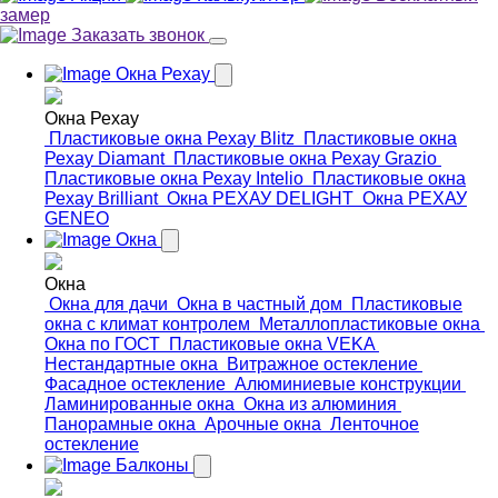
замер
Заказать звонок
Окна Рехау
Окна Рехау
Пластиковые окна Рехау Blitz
Пластиковые окна
Рехау Diamant
Пластиковые окна Рехау Grazio
Пластиковые окна Рехау Intelio
Пластиковые окна
Рехау Brilliant
Окна РЕХАУ DELIGHT
Окна РЕХАУ
GENEO
Окна
Окна
Окна для дачи
Окна в частный дом
Пластиковые
окна с климат контролем
Металлопластиковые окна
Окна по ГОСТ
Пластиковые окна VEKA
Нестандартные окна
Витражное остекление
Фасадное остекление
Алюминиевые конструкции
Ламинированные окна
Окна из алюминия
Панорамные окна
Арочные окна
Ленточное
остекление
Балконы