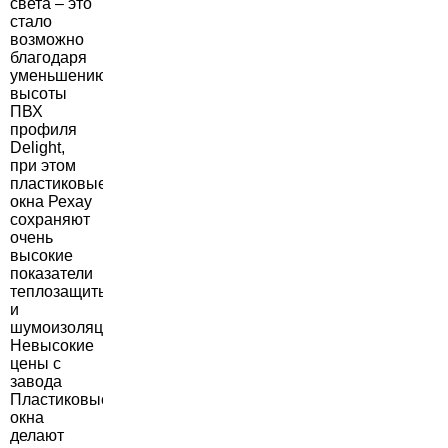
света – это
стало
возможно
благодаря
уменьшению
высоты
ПВХ
профиля
Delight,
при этом
пластиковые
окна Рехау
сохраняют
очень
высокие
показатели
теплозащиты
и
шумоизоляции.
Невысокие
цены с
завода
Пластиковые
окна
делают