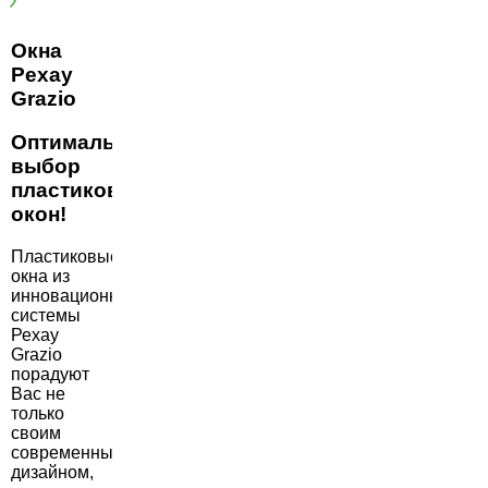
Окна
Рехау
Grazio
Оптимальный
выбор
пластиковых
окон!
Пластиковые
окна из
инновационной
системы
Рехау
Grazio
порадуют
Вас не
только
своим
современным
дизайном,