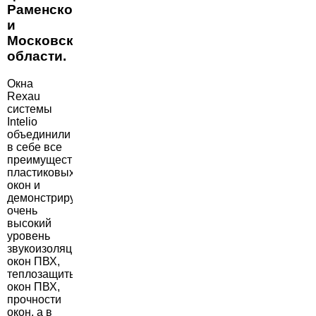
Раменском
и
Московской
области.
Окна
Rexau
системы
Intelio
объединили
в себе все
преимущества
пластиковых
окон и
демонстрируют
очень
высокий
уровень
звукоизоляции
окон ПВХ,
теплозащиты
окон ПВХ,
прочности
окон, а в