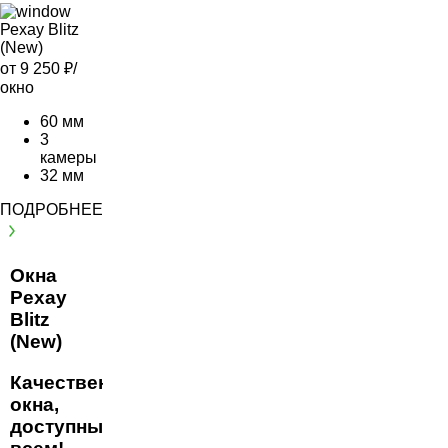
Рехау Blitz
(New)
от 9 250
₽/
окно
60 мм
3
камеры
32 мм
ПОДРОБНЕЕ
Окна
Рехау
Blitz
(New)
Качественные
окна,
доступные