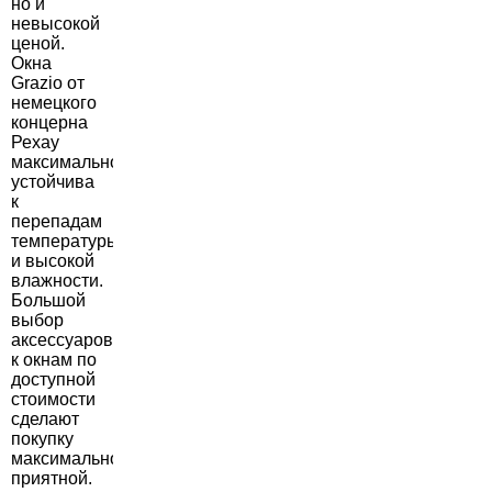
но и
невысокой
ценой.
Окна
Grazio от
немецкого
концерна
Рехау
максимально
устойчива
к
перепадам
температуры
и высокой
влажности.
Большой
выбор
аксессуаров
к окнам по
доступной
стоимости
сделают
покупку
максимально
приятной.