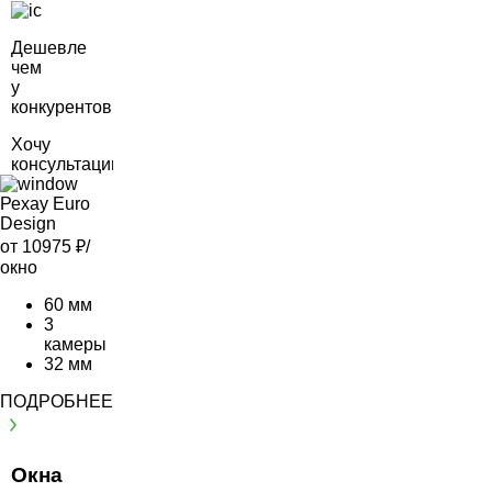
Дешевле
чем
у
конкурентов
Хочу
консультацию
Рехау Euro
Design
от 10975
₽/
окно
60 мм
3
камеры
32 мм
ПОДРОБНЕЕ
Окна