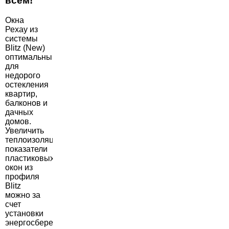
всем!
Окна
Рехау из
системы
Blitz (New)
оптимальны
для
недорого
остекления
квартир,
балконов и
дачных
домов.
Увеличить
теплоизоляционные
показатели
пластиковых
окон из
профиля
Blitz
можно за
счет
установки
энергосберегающего