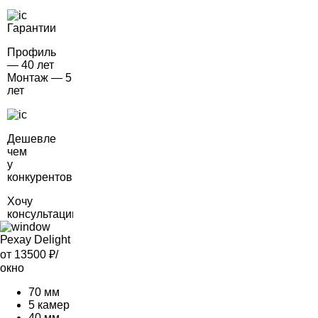
Гарантии
Профиль
— 40 лет
Монтаж — 5
лет
Дешевле
чем
у
конкурентов
Хочу
консультацию
Рехау Delight
от 13500
₽/
окно
70 мм
5 камер
40 мм