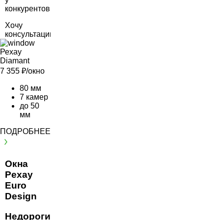
конкурентов
Хочу
консультацию
Рехау
Diamant
7 355
₽/окно
80 мм
7 камер
до 50
мм
ПОДРОБНЕЕ
Окна
Рехау
Euro
Design
Недорогие