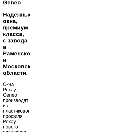
Geneo
Надежные
окна,
премиум
класса,
с завода
в
Раменском
и
Московской
области.
Окна
Рехау
Geneo
производят
из
пластикового
профиля
Рехау
нового